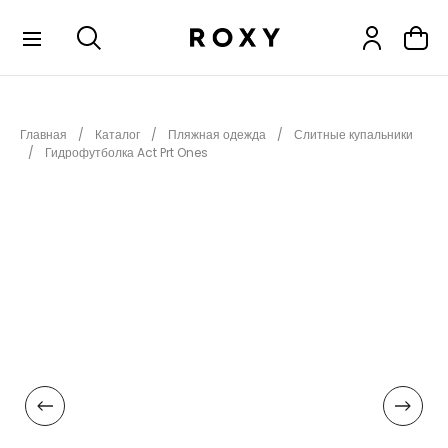
КОЛЛЕКЦИИ
Главная
Каталог
Пляжная одежда
Слитные купальники
НОВИНКИ
Гидрофутболка Act Prt Ones
РАСПРОДАЖА
ОДЕЖДА
ОБУВЬ
СНОУБОРД
СЕРФИНГ
ФИТНЕС
ПЛЯЖНАЯ ОДЕЖДА
АКСЕССУАРЫ
ДЕТЯМ