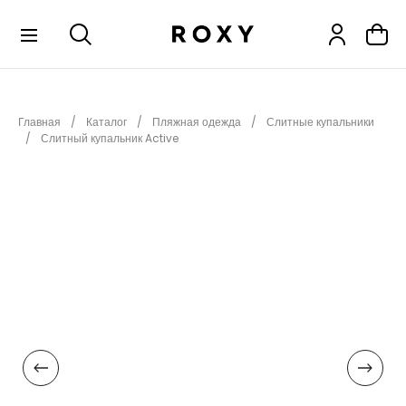
КОЛЛЕКЦИИ
Главная
Каталог
Пляжная одежда
Слитные купальники
НОВИНКИ
Слитный купальник Active
РАСПРОДАЖА
ОДЕЖДА
ОБУВЬ
СНОУБОРД
СЕРФИНГ
ФИТНЕС
ПЛЯЖНАЯ ОДЕЖДА
АКСЕССУАРЫ
ДЕТЯМ