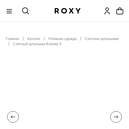
КОЛЛЕКЦИИ
Главная
Каталог
Пляжная одежда
Слитные купальники
НОВИНКИ
Слитный купальник Rowley X
РАСПРОДАЖА
ОДЕЖДА
ОБУВЬ
СНОУБОРД
СЕРФИНГ
ФИТНЕС
ПЛЯЖНАЯ ОДЕЖДА
АКСЕССУАРЫ
ДЕТЯМ