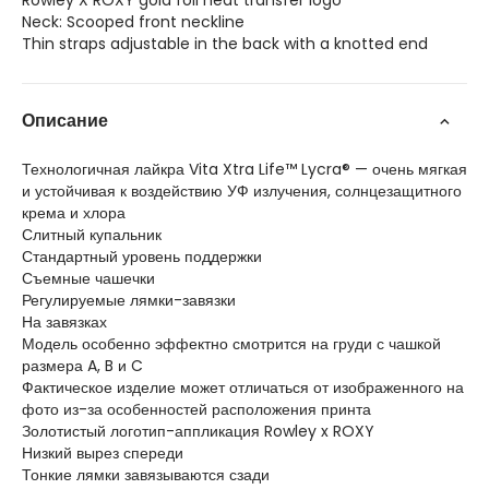
Rowley X ROXY gold foil heat transfer logo
Neck: Scooped front neckline
Thin straps adjustable in the back with a knotted end
Описание
Технологичная лайкра Vita Xtra Life™ Lycra® — очень мягкая
и устойчивая к воздействию УФ излучения, солнцезащитного
крема и хлора
Слитный купальник
Стандартный уровень поддержки
Съемные чашечки
Регулируемые лямки-завязки
На завязках
Модель особенно эффектно смотрится на груди с чашкой
размера A, B и C
Фактическое изделие может отличаться от изображенного на
фото из-за особенностей расположения принта
Золотистый логотип-аппликация Rowley x ROXY
Низкий вырез спереди
Тонкие лямки завязываются сзади