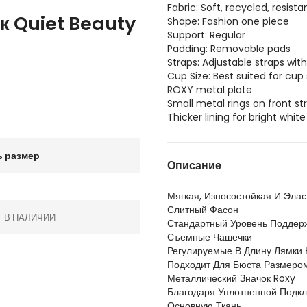
Fabric: Soft, recycled, resist
к Quiet Beauty
Shape: Fashion one piece
Support: Regular
Padding: Removable pads
Straps: Adjustable straps with
Cup Size: Best suited for cup
ROXY metal plate
Small metal rings on front s
Thicker lining for bright whi
 размер
Описание
Мягкая, Износостойкая И Элас
Слитный Фасон
Т В НАЛИЧИИ
Стандартный Уровень Поддер
Съемные Чашечки
Регулируемые В Длину Лямки 
Подходит Для Бюста Размером
Металлический Значок Roxy
Благодаря Уплотненной Подкл
Основную Ткань