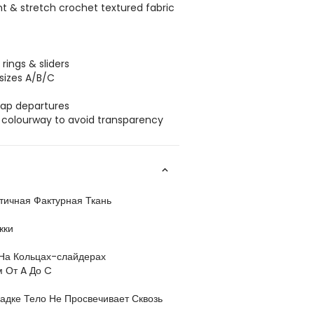
ant & stretch crochet textured fabric
 rings & sliders
 sizes A/B/C
trap departures
te colourway to avoid transparency
тичная Фактурная Ткань
жки
На Кольцах-слайдерах
 От A До C
адке Тело Не Просвечивает Сквозь