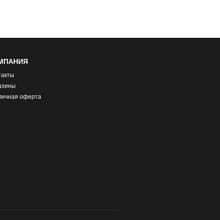
МПАНИЯ
такты
азины
личная оферта