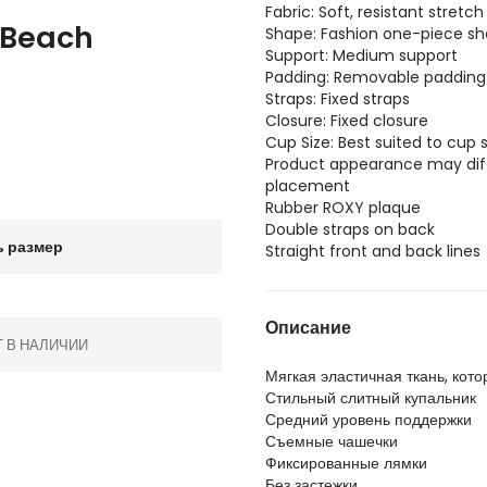
Fabric: Soft, resistant stretch
 Beach
Shape: Fashion one-piece s
Support: Medium support
Padding: Removable padding
Straps: Fixed straps
Closure: Fixed closure
Cup Size: Best suited to cup 
Product appearance may diffe
placement
Rubber ROXY plaque
Double straps on back
 размер
Straight front and back lines
Описание
Т В НАЛИЧИИ
Мягкая эластичная ткань, кот
Стильный слитный купальник
Средний уровень поддержки
Съемные чашечки
Фиксированные лямки
Без застежки