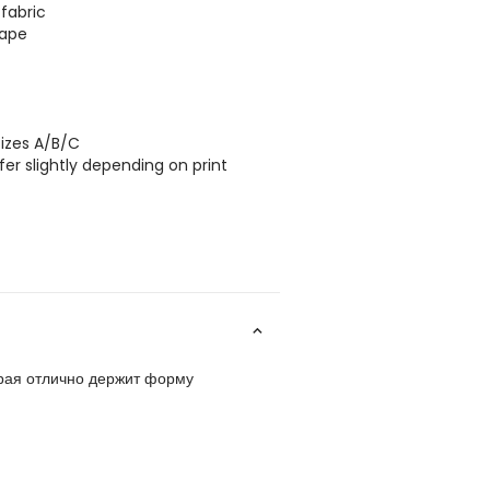
 fabric
hape
sizes A/B/C
r slightly depending on print
орая отлично держит форму