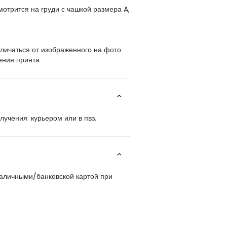
отрится на груди с чашкой размера A,
личаться от изображенного на фото
ения принта
учения: курьером или в пвз.
наличными/банковской картой при