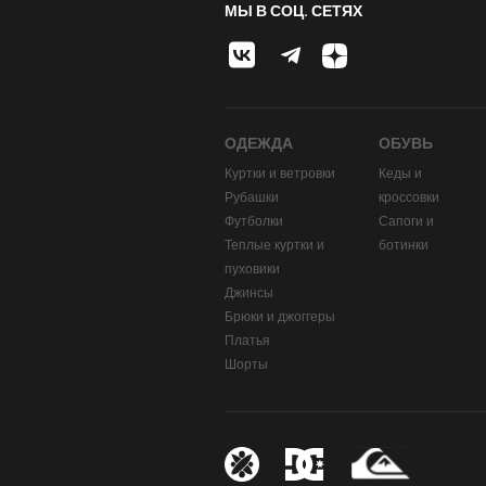
МЫ В СОЦ. СЕТЯХ
ОДЕЖДА
ОБУВЬ
Куртки и ветровки
Кеды и
Рубашки
кроссовки
Футболки
Сапоги и
Теплые куртки и
ботинки
пуховики
Джинсы
Брюки и джоггеры
Платья
Шорты