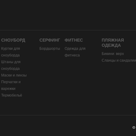
СНОУБОРД
СЕРФИНГ
ФИТНЕС
ПЛЯЖНАЯ
ОДЕЖДА
Куртки для
Бордшорты
Одежда для
Бикини: верх
сноуборда
фитнеса
Сланцы и сандали
Штаны для
сноуборда
Маски и линзы
Перчатки и
варежки
Термобельё
©