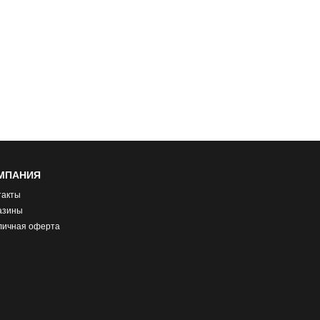
МПАНИЯ
такты
азины
личная оферта