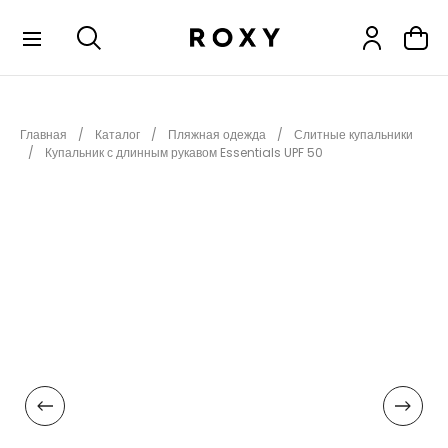
КОЛЛЕКЦИИ
Главная
Каталог
Пляжная одежда
Слитные купальники
НОВИНКИ
Купальник с длинным рукавом Essentials UPF 50
РАСПРОДАЖА
ОДЕЖДА
ОБУВЬ
СНОУБОРД
СЕРФИНГ
ФИТНЕС
ПЛЯЖНАЯ ОДЕЖДА
АКСЕССУАРЫ
ДЕТЯМ