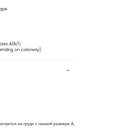
hape
sizes A/B/C
epending on colorway]
отрится на груди с чашкой размера A,