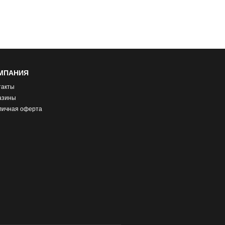
МПАНИЯ
такты
азины
личная оферта