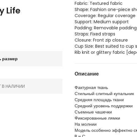
Fabric: Textured fabric
 Life
Shape: Fashion one-piece s
Coverage: Regular coverage
Support: Medium support
Padding: Removable padding
Straps: Fixed straps
Closure: Front zip closure
Cup Size: Best suited to cup 
Rib knit or glittery fabric [d
 размер
Описание
Т В НАЛИЧИИ
Фактурная ткань
Стильный слитный купальник
Средняя площадь ткани
Средний уровень поддержки
Съемные чашечки
Фиксированные лямки
На молнии
Модель особенно эффектно см
B и C