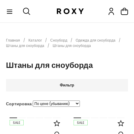
КОЛЛЕКЦИИ
Главная
Каталог
Сноуборд
Одежда для сноуборда
НОВИНКИ
Штаны для сноуборда
Штаны для сноуборда
РАСПРОДАЖА
Штаны для сноуборда
ОДЕЖДА
ОБУВЬ
СНОУБОРД
Фильтр
СЕРФИНГ
Сортировка:
ФИТНЕС
ПЛЯЖНАЯ ОДЕЖДА
SALE
SALE
АКСЕССУАРЫ
ДЕТЯМ