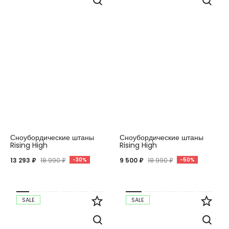
Вход
Регистрация
Сноубордические штаны
Сноубордические штаны
Rising High
Rising High
13 293 ₽
18 990 ₽
-30%
9 500 ₽
18 990 ₽
-50%
SALE
SALE