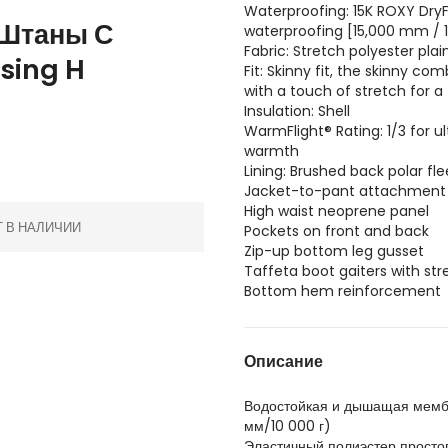
Waterproofing: 15K ROXY DryF
 Штаны С
waterproofing [15,000 mm / 
Fabric: Stretch polyester pla
sing H
Fit: Skinny fit, the skinny c
with a touch of stretch for a
Insulation: Shell
WarmFlight® Rating: 1/3 for u
warmth
Lining: Brushed back polar fle
Jacket-to-pant attachment
High waist neoprene panel
Т В НАЛИЧИИ
Pockets on front and back
Zip-up bottom leg gusset
Taffeta boot gaiters with str
Bottom hem reinforcement
Описание
Водостойкая и дышащая мембр
мм/10 000 г)
Эластичный полиэстер просто