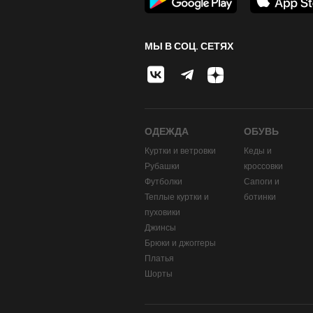
МЫ В СОЦ. СЕТЯХ
ОДЕЖДА
ОБУВЬ
Куртки и ветровки
Кеды и
Рубашки
кроссовки
Футболки
Сапоги и
Теплые куртки и
ботинки
пуховики
Джинсы
Брюки и джоггеры
Платья
Шорты