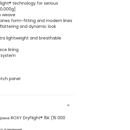
light® technology for serious
10,000g]
in weave
ombines form-fitting and modern lines
 flattering and dynamic look
ltra lightweight and breathable
ece lining
 system
etch panel
ана ROXY DryFlight® 15K (15 000
го плетения