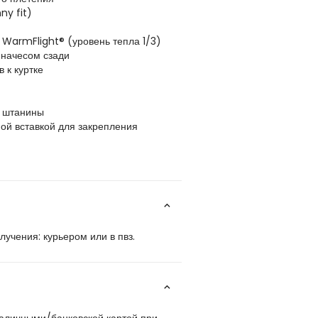
ny fit)
 WarmFlight® (уровень тепла 1/3)
 начесом сзади
 к куртке
у штанины
ной вставкой для закрепления
учения: курьером или в пвз.