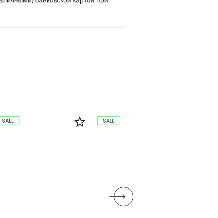
наличными/банковской картой при
SALE
SALE