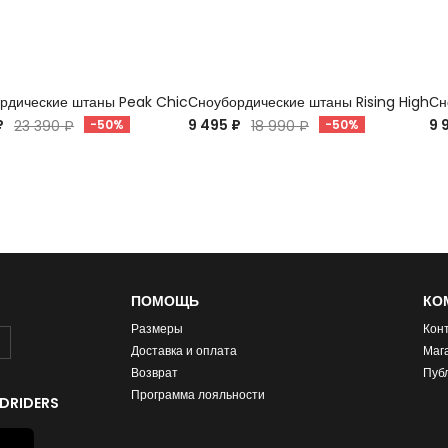
рдические штаны Peak Chic
Сноубордические штаны Rising High
Сн
₽
9 495 ₽
9 
23 390 ₽
-50%
18 990 ₽
-50%
ПОМОЩЬ
КО
Размеры
Кон
Доставка и оплата
Маг
Возврат
Пуб
Программа лояльности
DRIDERS