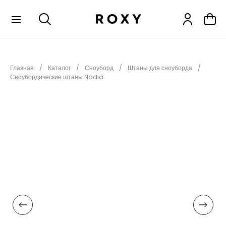
КОЛЛЕКЦИИ
Главная
Каталог
Сноуборд
Штаны для сноуборда
НОВИНКИ
Сноубордические штаны Nadia
РАСПРОДАЖА
ОДЕЖДА
ОБУВЬ
СНОУБОРД
СЕРФИНГ
ФИТНЕС
ПЛЯЖНАЯ ОДЕЖДА
АКСЕССУАРЫ
ДЕТЯМ