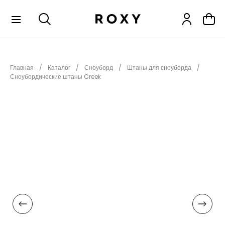
КОЛЛЕКЦИИ
Главная
Каталог
Сноуборд
Штаны для сноуборда
НОВИНКИ
Сноубордические штаны Creek
РАСПРОДАЖА
ОДЕЖДА
ОБУВЬ
СНОУБОРД
СЕРФИНГ
ФИТНЕС
ПЛЯЖНАЯ ОДЕЖДА
АКСЕССУАРЫ
ДЕТЯМ