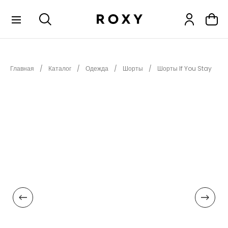
КОЛЛЕКЦИИ
Главная
Каталог
Одежда
Шорты
Шорты If You Stay
НОВИНКИ
РАСПРОДАЖА
ОДЕЖДА
ОБУВЬ
СНОУБОРД
СЕРФИНГ
ФИТНЕС
ПЛЯЖНАЯ ОДЕЖДА
АКСЕССУАРЫ
ДЕТЯМ