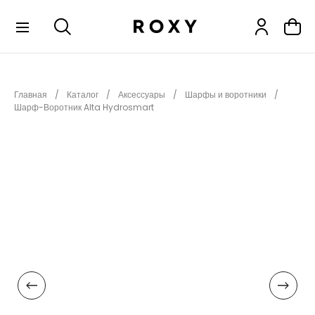
КОЛЛЕКЦИИ
Главная
Каталог
Аксессуары
Шарфы и воротники
НОВИНКИ
Шарф-Воротник Alta Hydrosmart
РАСПРОДАЖА
ОДЕЖДА
ОБУВЬ
СНОУБОРД
СЕРФИНГ
ФИТНЕС
ПЛЯЖНАЯ ОДЕЖДА
АКСЕССУАРЫ
ДЕТЯМ