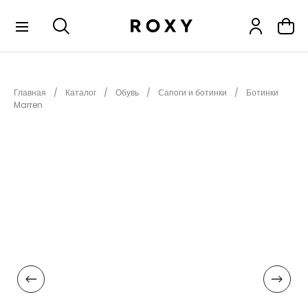
КОЛЛЕКЦИИ
Главная
Каталог
Обувь
Сапоги и ботинки
Ботинки
НОВИНКИ
Marren
РАСПРОДАЖА
ОДЕЖДА
ОБУВЬ
СНОУБОРД
СЕРФИНГ
ФИТНЕС
ПЛЯЖНАЯ ОДЕЖДА
АКСЕССУАРЫ
ДЕТЯМ