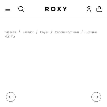
КОЛЛЕКЦИИ
Главная
Каталог
Обувь
Сапоги и ботинки
Ботинки
НОВИНКИ
Hail Ya
РАСПРОДАЖА
ОДЕЖДА
ОБУВЬ
СНОУБОРД
СЕРФИНГ
ФИТНЕС
ПЛЯЖНАЯ ОДЕЖДА
АКСЕССУАРЫ
ДЕТЯМ