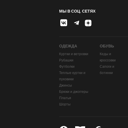
МЫ В СОЦ. СЕТЯХ
ОДЕЖДА
ОБУВЬ
Куртки и ветровки
Кеды и
Рубашки
кроссовки
Футболки
Сапоги и
Теплые куртки и
ботинки
пуховики
Джинсы
Брюки и джоггеры
Платья
Шорты