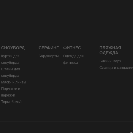
СНОУБОРД
СЕРФИНГ
ФИТНЕС
ПЛЯЖНАЯ
ОДЕЖДА
Куртки для
Бордшорты
Одежда для
Бикини: верх
сноуборда
фитнеса
Сланцы и сандали
Штаны для
сноуборда
Маски и линзы
Перчатки и
варежки
Термобельё