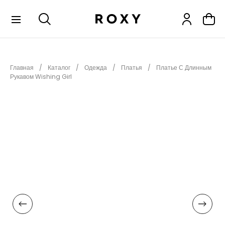
КОЛЛЕКЦИИ
Главная
Каталог
Одежда
Платья
Платье С Длинным
НОВИНКИ
Рукавом Wishing Girl
РАСПРОДАЖА
ОДЕЖДА
ОБУВЬ
СНОУБОРД
СЕРФИНГ
ФИТНЕС
ПЛЯЖНАЯ ОДЕЖДА
АКСЕССУАРЫ
ДЕТЯМ