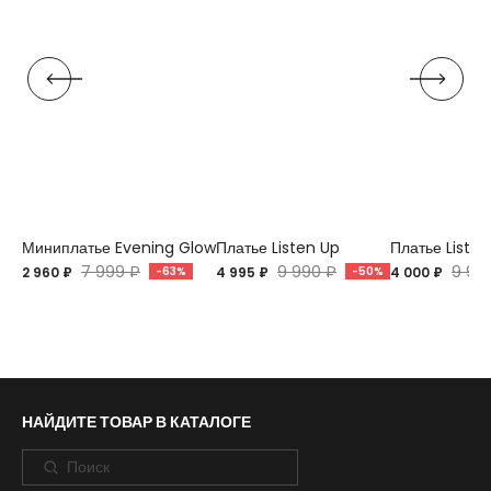
Миниплатье Evening Glow
Платье Listen Up
Платье Listen
7 999 ₽
9 990 ₽
9 99
2 960 ₽
-63%
4 995 ₽
-50%
4 000 ₽
НАЙДИТЕ ТОВАР В КАТАЛОГЕ