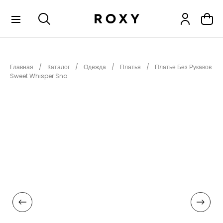
КОЛЛЕКЦИИ
Главная
Каталог
Одежда
Платья
Платье Без Рукавов
НОВИНКИ
Sweet Whisper Sno
РАСПРОДАЖА
ОДЕЖДА
ОБУВЬ
СНОУБОРД
СЕРФИНГ
ФИТНЕС
ПЛЯЖНАЯ ОДЕЖДА
АКСЕССУАРЫ
ДЕТЯМ