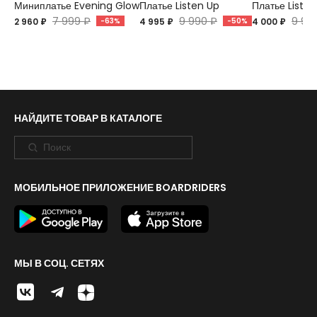
Миниплатье Evening Glow
Платье Listen Up
Платье Listen
7 999 ₽
9 990 ₽
9 99
2 960 ₽
-63%
4 995 ₽
-50%
4 000 ₽
НАЙДИТЕ ТОВАР В КАТАЛОГЕ
МОБИЛЬНОЕ ПРИЛОЖЕНИЕ BOARDRIDERS
МЫ В СОЦ. СЕТЯХ