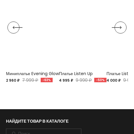
Миниплатье Evening Glow
Платье Listen Up
Платье Listen
7 999 ₽
9 990 ₽
9 99
2 960 ₽
-63%
4 995 ₽
-50%
4 000 ₽
НАЙДИТЕ ТОВАР В КАТАЛОГЕ