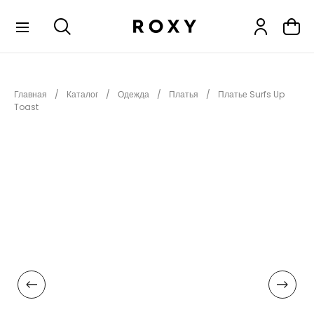
КОЛЛЕКЦИИ
Главная
Каталог
Одежда
Платья
Платье Surfs Up
НОВИНКИ
Toast
РАСПРОДАЖА
ОДЕЖДА
ОБУВЬ
СНОУБОРД
СЕРФИНГ
ФИТНЕС
ПЛЯЖНАЯ ОДЕЖДА
АКСЕССУАРЫ
ДЕТЯМ