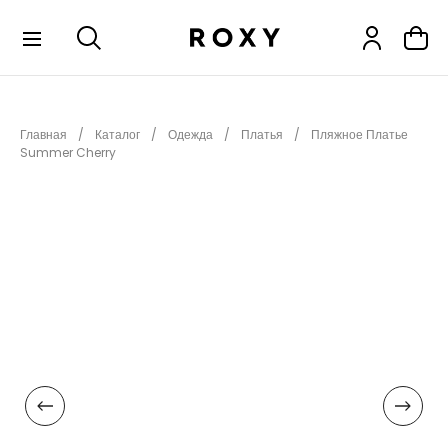
КОЛЛЕКЦИИ
Главная
Каталог
Одежда
Платья
Пляжное Платье
НОВИНКИ
Summer Cherry
РАСПРОДАЖА
ОДЕЖДА
ОБУВЬ
СНОУБОРД
СЕРФИНГ
ФИТНЕС
ПЛЯЖНАЯ ОДЕЖДА
АКСЕССУАРЫ
ДЕТЯМ