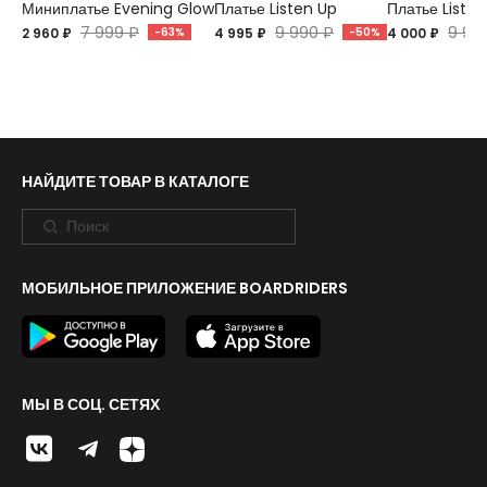
Миниплатье Evening Glow
Платье Listen Up
Платье Listen
7 999 ₽
9 990 ₽
9 99
2 960 ₽
-63%
4 995 ₽
-50%
4 000 ₽
НАЙДИТЕ ТОВАР В КАТАЛОГЕ
МОБИЛЬНОЕ ПРИЛОЖЕНИЕ BOARDRIDERS
МЫ В СОЦ. СЕТЯХ