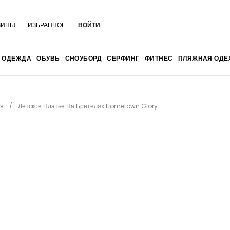
ЗИНЫ
ИЗБРАННОЕ
ВОЙТИ
ОДЕЖДА
ОБУВЬ
СНОУБОРД
СЕРФИНГ
ФИТНЕС
ПЛЯЖНАЯ ОДЕ
я
Детское Платье На Бретелях Hometown Glory