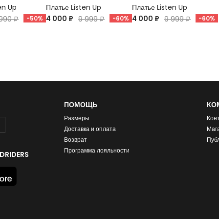
en Up
Платье Listen Up
Платье Listen Up
4 000 ₽
4 000 ₽
990 ₽
-50%
9 999 ₽
-60%
9 999 ₽
-60%
ПОМОЩЬ
КО
Размеры
Кон
Доставка и оплата
Маг
Возврат
Пуб
Программа лояльности
DRIDERS