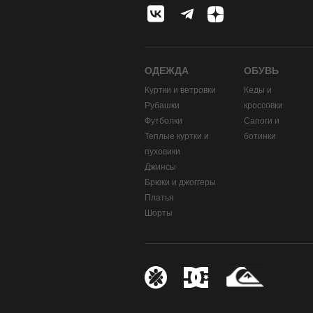
ОДЕЖДА
ОБУВЬ
Куртки и ветровки
Кеды и
Рубашки
кроссовки
Футболки
Сапоги и
Теплые куртки и
ботинки
пуховики
Джинсы
Брюки и джоггеры
Платья
Шорты