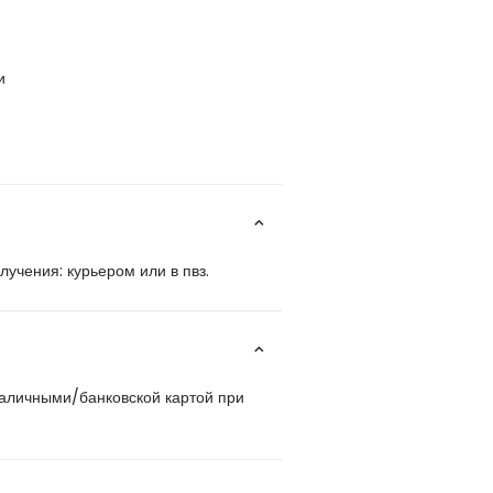
и
учения: курьером или в пвз.
наличными/банковской картой при