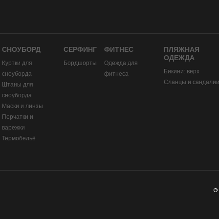
СНОУБОРД
СЕРФИНГ
ФИТНЕС
ПЛЯЖНАЯ
ОДЕЖДА
Куртки для
Бордшорты
Одежда для
Бикини: верх
сноуборда
фитнеса
Сланцы и сандали
Штаны для
сноуборда
Маски и линзы
Перчатки и
варежки
Термобельё
©