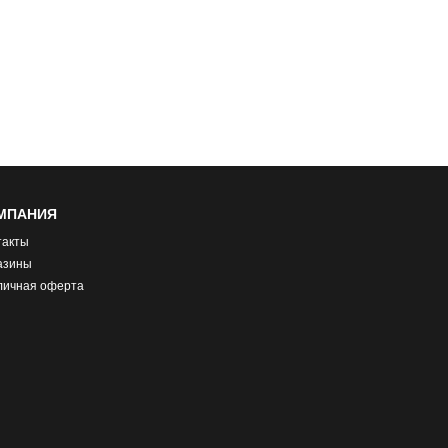
МПАНИЯ
такты
азины
личная оферта