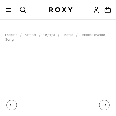
КОЛЛЕКЦИИ
Главная
Каталог
Одежда
Платья
Ромпер Favorite
НОВИНКИ
Song
РАСПРОДАЖА
ОДЕЖДА
ОБУВЬ
СНОУБОРД
СЕРФИНГ
ФИТНЕС
ПЛЯЖНАЯ ОДЕЖДА
АКСЕССУАРЫ
ДЕТЯМ