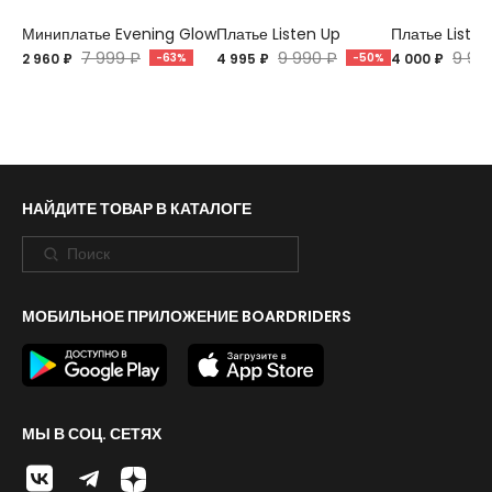
Миниплатье Evening Glow
Платье Listen Up
Платье Listen
7 999 ₽
9 990 ₽
9 99
2 960 ₽
-63%
4 995 ₽
-50%
4 000 ₽
НАЙДИТЕ ТОВАР В КАТАЛОГЕ
МОБИЛЬНОЕ ПРИЛОЖЕНИЕ BOARDRIDERS
МЫ В СОЦ. СЕТЯХ