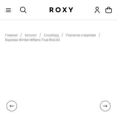
КОЛЛЕКЦИИ
Главная
Каталог
Сноуборд
Перчатки и варежки
НОВИНКИ
Варежки Winter Mittens True Black3
РАСПРОДАЖА
ОДЕЖДА
ОБУВЬ
СНОУБОРД
СЕРФИНГ
ФИТНЕС
ПЛЯЖНАЯ ОДЕЖДА
АКСЕССУАРЫ
ДЕТЯМ