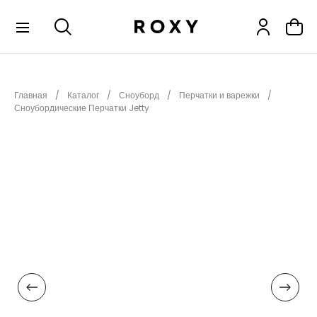
КОЛЛЕКЦИИ
Главная
Каталог
Сноуборд
Перчатки и варежки
НОВИНКИ
Сноубордические Перчатки Jetty
РАСПРОДАЖА
ОДЕЖДА
ОБУВЬ
СНОУБОРД
СЕРФИНГ
ФИТНЕС
ПЛЯЖНАЯ ОДЕЖДА
АКСЕССУАРЫ
ДЕТЯМ