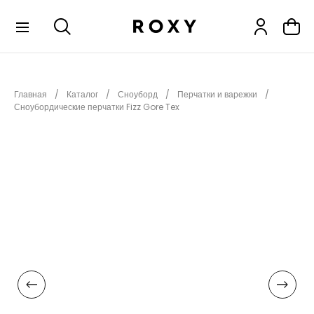
КОЛЛЕКЦИИ
Главная
Каталог
Сноуборд
Перчатки и варежки
НОВИНКИ
Сноубордические перчатки Fizz Gore Tex
РАСПРОДАЖА
ОДЕЖДА
ОБУВЬ
СНОУБОРД
СЕРФИНГ
ФИТНЕС
ПЛЯЖНАЯ ОДЕЖДА
АКСЕССУАРЫ
ДЕТЯМ