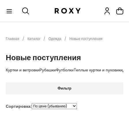
КОЛЛЕКЦИИ
Главная
Каталог
Одежда
Новые поступления
НОВИНКИ
РАСПРОДАЖА
Новые поступления
ОДЕЖДА
Куртки и ветровки
Рубашки
Футболки
Теплые куртки и пуховики
Дж
ОБУВЬ
СНОУБОРД
Фильтр
СЕРФИНГ
ФИТНЕС
Сортировка:
ПЛЯЖНАЯ ОДЕЖДА
АКСЕССУАРЫ
ДЕТЯМ