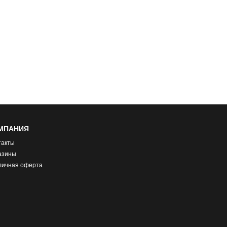
МПАНИЯ
такты
азины
личная оферта