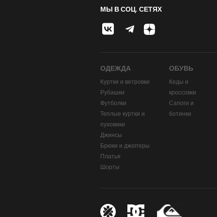
МЫ В СОЦ. СЕТЯХ
ОДЕЖДА
ОБУВЬ
Куртки и ветровки
Кеды и
Рубашки
кроссовки
Футболки
Сапоги и
Теплые куртки и
ботинки
пуховики
Джинсы
Брюки и джоггеры
Платья
Шорты