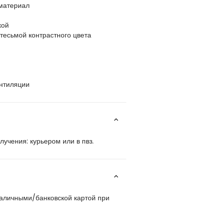
 материал
кой
тесьмой контрастного цвета
нтиляции
учения: курьером или в пвз.
наличными/банковской картой при