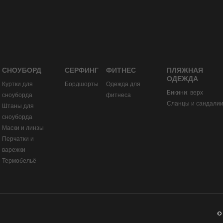
СНОУБОРД
СЕРФИНГ
ФИТНЕС
ПЛЯЖНАЯ
ОДЕЖДА
Куртки для
Бордшорты
Одежда для
Бикини: верх
сноуборда
фитнеса
Сланцы и сандали
Штаны для
сноуборда
Маски и линзы
Перчатки и
варежки
Термобельё
©