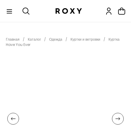
КОЛЛЕКЦИИ
Главная
Каталог
Одежда
Куртки и ветровки
Куртка
НОВИНКИ
Have You Ever
РАСПРОДАЖА
ОДЕЖДА
ОБУВЬ
СНОУБОРД
СЕРФИНГ
ФИТНЕС
ПЛЯЖНАЯ ОДЕЖДА
АКСЕССУАРЫ
ДЕТЯМ