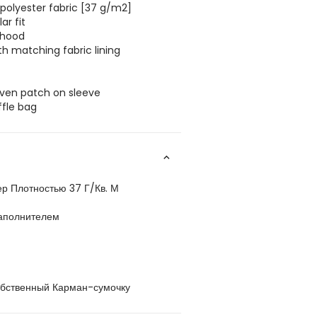
 polyester fabric [37 g/m2]
ar fit
 hood
th matching fabric lining
oven patch on sleeve
ffle bag
р Плотностью 37 Г/Кв. М
аполнителем
обственный Карман-сумочку