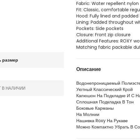
Fabric: Water repellent nylon
d
Fit: Classic, comfortable regul
Hood: Fully lined and padded
Lining: Padded throughout wi
Pockets: Side pockets
Closure: Front zip closure
Additional Features: ROXY w
Matching fabric packable du
 размер
Описание
Водонепроницаемый Полиэсте
Т В НАЛИЧИИ
Уютный Классический Крой
Капюшон На Подкладке И С Н
Сплошная Подкладка В Тон
Боковые Карманы
На Молнии
Нашивка Roxy На Рукаве
Можно Компактно Убрать В С