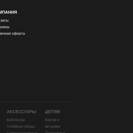
МПАНИЯ
такты
азины
личная оферта
АКСЕССУАРЫ
ДЕТЯМ
Бейсболки
Куртки и
Головные уборы
ветровки
и
Солнцезащитные
Толстовки и