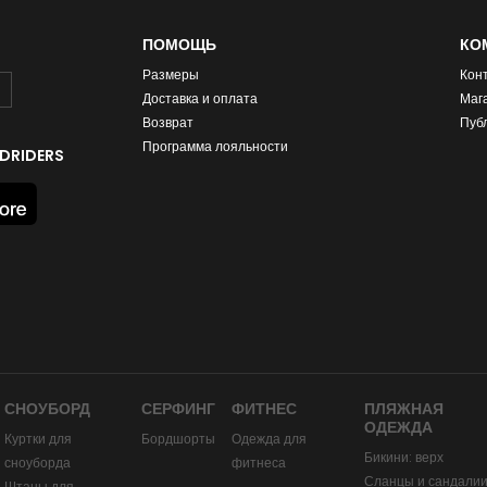
ПОМОЩЬ
КО
Размеры
Кон
Доставка и оплата
Маг
Возврат
Пуб
Программа лояльности
DRIDERS
СНОУБОРД
СЕРФИНГ
ФИТНЕС
ПЛЯЖНАЯ
ОДЕЖДА
Куртки для
Бордшорты
Одежда для
Бикини: верх
сноуборда
фитнеса
Сланцы и сандали
Штаны для