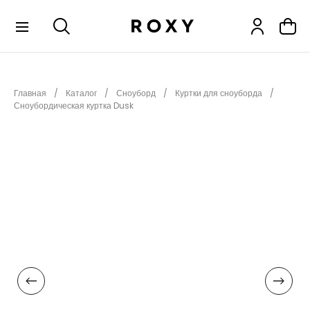
КОЛЛЕКЦИИ
Главная
Каталог
Сноуборд
Куртки для сноуборда
НОВИНКИ
Сноубордическая куртка Dusk
РАСПРОДАЖА
ОДЕЖДА
ОБУВЬ
СНОУБОРД
СЕРФИНГ
ФИТНЕС
ПЛЯЖНАЯ ОДЕЖДА
АКСЕССУАРЫ
ДЕТЯМ