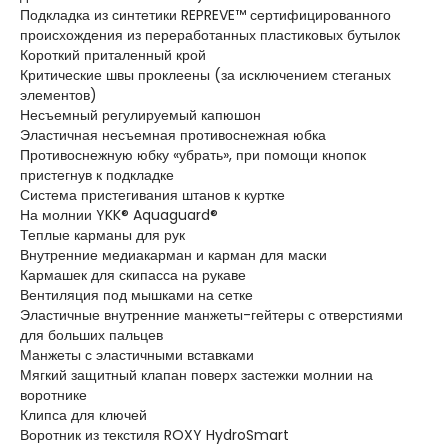
Подкладка из синтетики REPREVE™ сертифицированного
происхождения из переработанных пластиковых бутылок
Короткий приталенный крой
Критические швы проклеены (за исключением стеганых
элементов)
Несъемный регулируемый капюшон
Эластичная несъемная противоснежная юбка
Противоснежную юбку «убрать», при помощи кнопок
пристегнув к подкладке
Система пристегивания штанов к куртке
На молнии YKK® Aquaguard®
Теплые карманы для рук
Внутренние медиакарман и карман для маски
Кармашек для скипасса на рукаве
Вентиляция под мышками на сетке
Эластичные внутренние манжеты-гейтеры с отверстиями
для больших пальцев
Манжеты с эластичными вставками
Мягкий защитный клапан поверх застежки молнии на
воротнике
Клипса для ключей
Воротник из текстиля ROXY HydroSmart