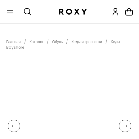
КОЛЛЕКЦИИ
Главная
Каталог
Обувь
Кеды и кроссовки
Кеды
НОВИНКИ
Bayshore
РАСПРОДАЖА
ОДЕЖДА
ОБУВЬ
СНОУБОРД
СЕРФИНГ
ФИТНЕС
ПЛЯЖНАЯ ОДЕЖДА
АКСЕССУАРЫ
ДЕТЯМ