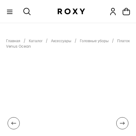
КОЛЛЕКЦИИ
Главная
Каталог
Аксессуары
Головные уборы
Платок
НОВИНКИ
Venus Ocean
РАСПРОДАЖА
ОДЕЖДА
ОБУВЬ
СНОУБОРД
СЕРФИНГ
ФИТНЕС
ПЛЯЖНАЯ ОДЕЖДА
АКСЕССУАРЫ
ДЕТЯМ