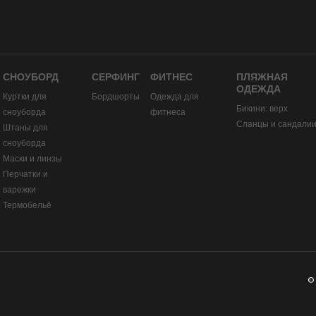
СНОУБОРД
СЕРФИНГ
ФИТНЕС
ПЛЯЖНАЯ
ОДЕЖДА
Куртки для
Бордшорты
Одежда для
Бикини: верх
сноуборда
фитнеса
Сланцы и сандали
Штаны для
сноуборда
Маски и линзы
Перчатки и
варежки
Термобельё
©