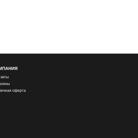
МПАНИЯ
такты
азины
личная оферта