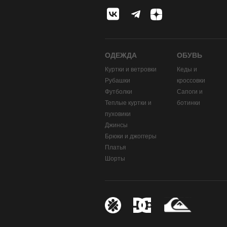
ОДЕЖДА
ОБУВЬ
Куртки и ветровки
Кеды и
Рубашки
кроссовки
Футболки
Сапоги и
Теплые куртки и
ботинки
пуховики
Джинсы
Брюки и джоггеры
Платья
Шорты