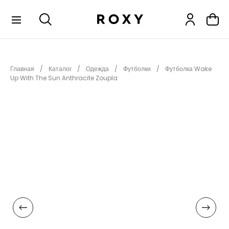
КОЛЛЕКЦИИ
Главная
Каталог
Одежда
Футболки
Футболка Wake
НОВИНКИ
Up With The Sun Anthracite Zoupla
РАСПРОДАЖА
ОДЕЖДА
ОБУВЬ
СНОУБОРД
СЕРФИНГ
ФИТНЕС
ПЛЯЖНАЯ ОДЕЖДА
АКСЕССУАРЫ
ДЕТЯМ