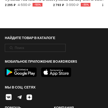
4 590 ₽
3 990 ₽
2 295 ₽
-50%
2 793 ₽
-30%
2 7
НАЙДИТЕ ТОВАР В КАТАЛОГЕ
МОБИЛЬНОЕ ПРИЛОЖЕНИЕ BOARDRIDERS
МЫ В СОЦ. СЕТЯХ
ПОМОЩЬ
КОМПАНИЯ