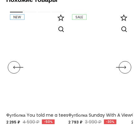
NEW
SALE
Футболка You told me a tees
Футболка Sunday With A View
Фут
4 590 ₽
3 990 ₽
2 295 ₽
-50%
2 793 ₽
-30%
2 7