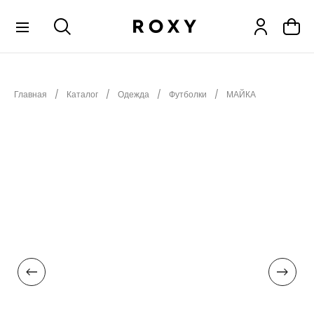
КОЛЛЕКЦИИ
Главная
Каталог
Одежда
Футболки
МАЙКА
НОВИНКИ
РАСПРОДАЖА
ОДЕЖДА
ОБУВЬ
СНОУБОРД
СЕРФИНГ
ФИТНЕС
ПЛЯЖНАЯ ОДЕЖДА
АКСЕССУАРЫ
ДЕТЯМ