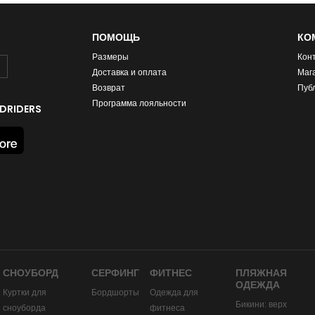
ПОМОЩЬ
КО
Размеры
Кон
Доставка и оплата
Маг
Возврат
Пуб
Программа лояльности
DRIDERS
СНОУБОРД
СЕРФИНГ
ФИТНЕС
ПЛЯЖНАЯ
ОДЕЖДА
Куртки для
Бордшорты
Одежда для
Бикини: верх
сноуборда
фитнеса