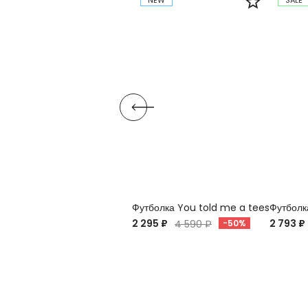
NEW
SALE
Футболка You told me a tees
Футболк
2 295 ₽
2 793 ₽
4 590 ₽
-50%