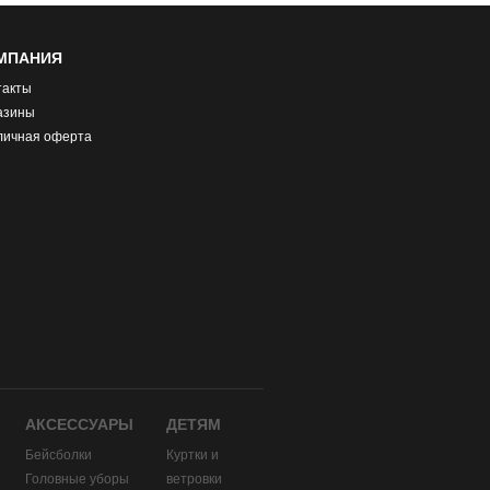
МПАНИЯ
такты
азины
личная оферта
АКСЕССУАРЫ
ДЕТЯМ
Бейсболки
Куртки и
Головные уборы
ветровки