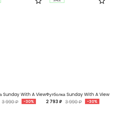
SALE
а Sunday With A View
Футболка Sunday With A View
2 793 ₽
3 990 ₽
-30%
3 990 ₽
-30%