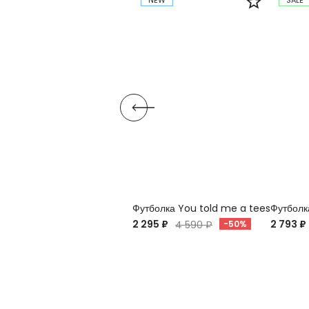
NEW
SALE
Футболка You told me a tees
Футболк
2 295 ₽
2 793 ₽
4 590 ₽
-50%