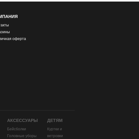
МПАНИЯ
такты
азины
личная оферта
АКСЕССУАРЫ
ДЕТЯМ
Бейсболки
Куртки и
Головные уборы
ветровки