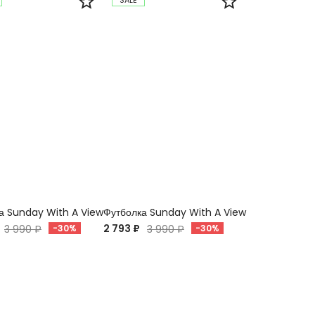
SALE
а Sunday With A View
Футболка Sunday With A View
2 793 ₽
3 990 ₽
-30%
3 990 ₽
-30%