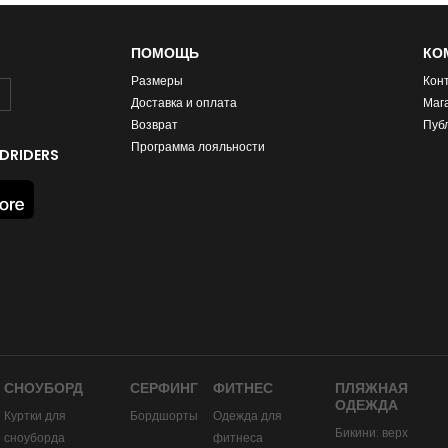
ПОМОЩЬ
КО
Размеры
Кон
Доставка и оплата
Маг
Возврат
Пуб
Программа лояльности
DRIDERS
СНОУБОРД
СЕРФИНГ
ФИТНЕС
ПЛЯЖНАЯ
ОДЕЖДА
Куртки для
Бордшорты
Одежда для
Бикини: верх
сноуборда
фитнеса