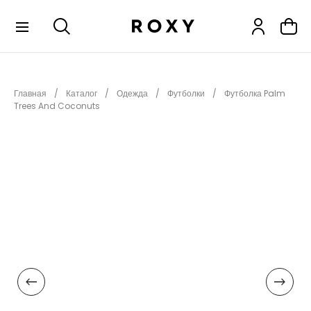
КОЛЛЕКЦИИ
Главная
Каталог
Одежда
Футболки
Футболка Palm
НОВИНКИ
Trees And Coconuts
РАСПРОДАЖА
ОДЕЖДА
ОБУВЬ
СНОУБОРД
СЕРФИНГ
ФИТНЕС
ПЛЯЖНАЯ ОДЕЖДА
АКСЕССУАРЫ
ДЕТЯМ