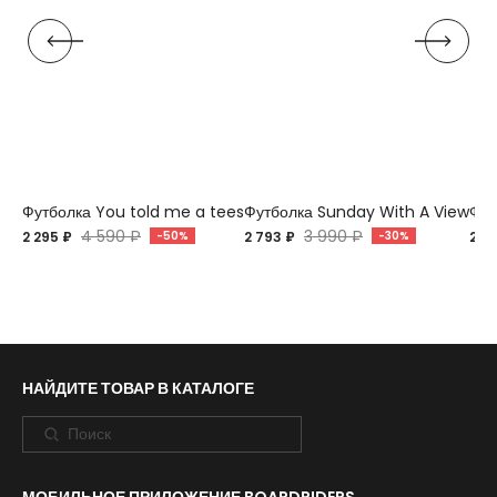
Футболка You told me a tees
Футболка Sunday With A View
Фут
4 590 ₽
3 990 ₽
2 295 ₽
-50%
2 793 ₽
-30%
2 7
НАЙДИТЕ ТОВАР В КАТАЛОГЕ