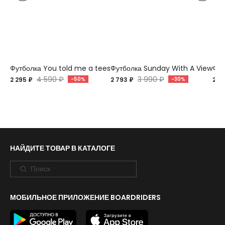
Футболка You told me a tees
Футболка Sunday With A View
Фут
4 590 ₽
3 990 ₽
2 295 ₽
-50%
2 793 ₽
-30%
2 7
НАЙДИТЕ ТОВАР В КАТАЛОГЕ
МОБИЛЬНОЕ ПРИЛОЖЕНИЕ BOARDRIDERS