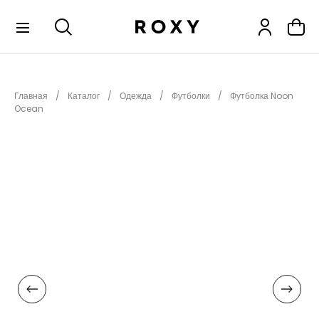
КОЛЛЕКЦИИ
Главная
Каталог
Одежда
Футболки
Футболка Noon
НОВИНКИ
Ocean
РАСПРОДАЖА
ОДЕЖДА
ОБУВЬ
СНОУБОРД
СЕРФИНГ
ФИТНЕС
ПЛЯЖНАЯ ОДЕЖДА
АКСЕССУАРЫ
ДЕТЯМ