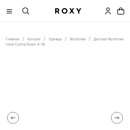
КОЛЛЕКЦИИ
Главная
Каталог
Одежда
Футболки
Детская Футболка
НОВИНКИ
Love Come Down 4-16
РАСПРОДАЖА
ОДЕЖДА
ОБУВЬ
СНОУБОРД
СЕРФИНГ
ФИТНЕС
ПЛЯЖНАЯ ОДЕЖДА
АКСЕССУАРЫ
ДЕТЯМ