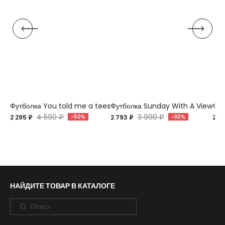
Футболка You told me a tees
Футболка Sunday With A View
Фут
4 590 ₽
3 990 ₽
2 295 ₽
-50%
2 793 ₽
-30%
2 7
НАЙДИТЕ ТОВАР В КАТАЛОГЕ