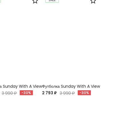
SALE
а Sunday With A View
Футболка Sunday With A View
2 793 ₽
3 990 ₽
-30%
3 990 ₽
-30%