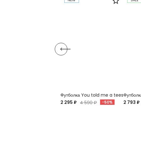
NEW
SALE
Футболка You told me a tees
Футболк
2 295 ₽
2 793 ₽
4 590 ₽
-50%