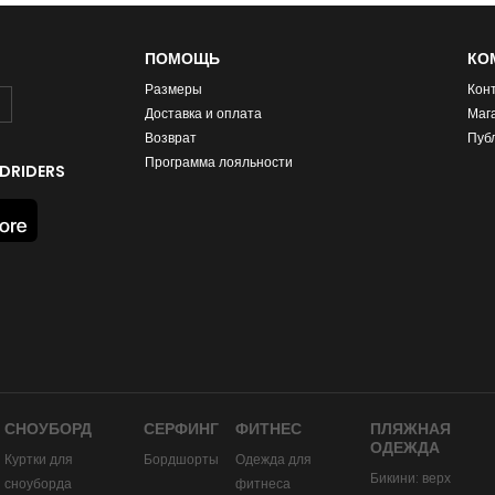
ПОМОЩЬ
КО
Размеры
Кон
Доставка и оплата
Маг
Возврат
Пуб
Программа лояльности
DRIDERS
СНОУБОРД
СЕРФИНГ
ФИТНЕС
ПЛЯЖНАЯ
ОДЕЖДА
Куртки для
Бордшорты
Одежда для
Бикини: верх
сноуборда
фитнеса