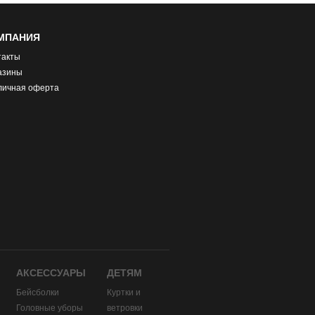
МПАНИЯ
такты
азины
личная оферта
АКСЕССУАРЫ
ДЕТЯМ
Бейсболки
Куртки и
Головные уборы
ветровки