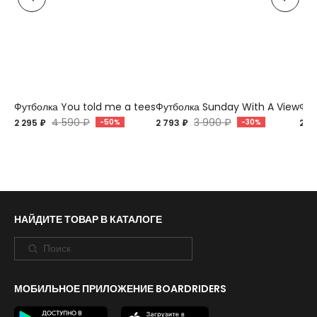
Футболка You told me a tees
Футболка Sunday With A View
Фут
4 590 ₽
3 990 ₽
2 295 ₽
-50%
2 793 ₽
-30%
2 7
НАЙДИТЕ ТОВАР В КАТАЛОГЕ
МОБИЛЬНОЕ ПРИЛОЖЕНИЕ BOARDRIDERS