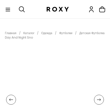
КОЛЛЕКЦИИ
Главная
Каталог
Одежда
Футболки
Детская Футболка
НОВИНКИ
Day And Night Sno
РАСПРОДАЖА
ОДЕЖДА
ОБУВЬ
СНОУБОРД
СЕРФИНГ
ФИТНЕС
ПЛЯЖНАЯ ОДЕЖДА
АКСЕССУАРЫ
ДЕТЯМ