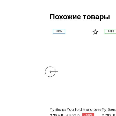
Похожие товары
NEW
SALE
Футболка You told me a tees
Футболк
2 295 ₽
2 793 ₽
4 590 ₽
-50%