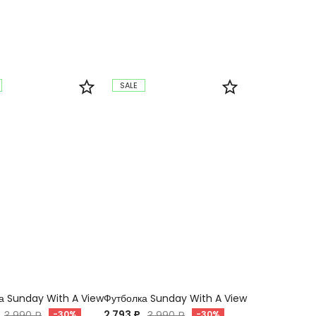
SALE
а Sunday With A View
Футболка Sunday With A View
2 793 ₽
3 990 ₽
-30%
3 990 ₽
-30%