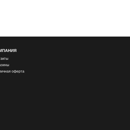
МПАНИЯ
такты
азины
личная оферта