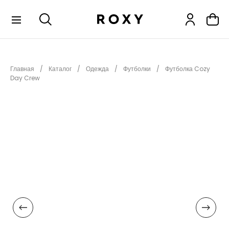
КОЛЛЕКЦИИ
Главная
Каталог
Одежда
Футболки
Футболка Cozy
НОВИНКИ
Day Crew
РАСПРОДАЖА
ОДЕЖДА
ОБУВЬ
СНОУБОРД
СЕРФИНГ
ФИТНЕС
ПЛЯЖНАЯ ОДЕЖДА
АКСЕССУАРЫ
ДЕТЯМ