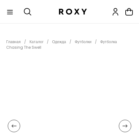
КОЛЛЕКЦИИ
Главная
Каталог
Одежда
Футболки
Футболка
НОВИНКИ
Chasing The Swell
РАСПРОДАЖА
ОДЕЖДА
ОБУВЬ
СНОУБОРД
СЕРФИНГ
ФИТНЕС
ПЛЯЖНАЯ ОДЕЖДА
АКСЕССУАРЫ
ДЕТЯМ