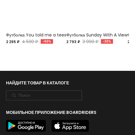
Футболка You told me a tees
Футболка Sunday With A View
Фут
4 590 ₽
3 990 ₽
2 295 ₽
-50%
2 793 ₽
-30%
2 7
НАЙДИТЕ ТОВАР В КАТАЛОГЕ
МОБИЛЬНОЕ ПРИЛОЖЕНИЕ BOARDRIDERS