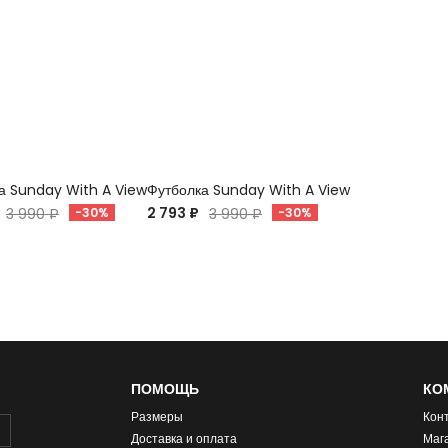
а Sunday With A View
Футболка Sunday With A View
2 793 ₽
3 990 ₽
-30%
3 990 ₽
-30%
ПОМОЩЬ
КО
Размеры
Кон
Доставка и оплата
Маг