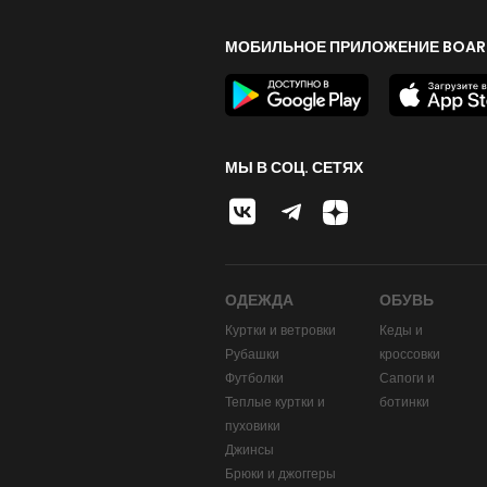
МОБИЛЬНОЕ ПРИЛОЖЕНИЕ BOAR
МЫ В СОЦ. СЕТЯХ
ОДЕЖДА
ОБУВЬ
Куртки и ветровки
Кеды и
Рубашки
кроссовки
Футболки
Сапоги и
Теплые куртки и
ботинки
пуховики
Джинсы
Брюки и джоггеры