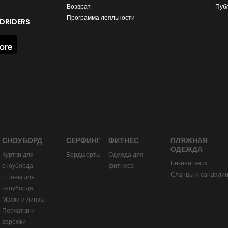
Возврат
Пуб
Программа лояльности
DRIDERS
СНОУБОРД
СЕРФИНГ
ФИТНЕС
ПЛЯЖНАЯ
ОДЕЖДА
Куртки для
Бордшорты
Одежда для
Бикини: верх
сноуборда
фитнеса
Сланцы и сандали
Штаны для
сноуборда
Маски и линзы
Перчатки и
варежки