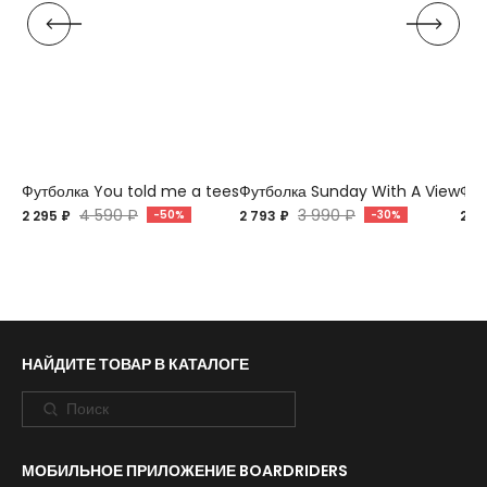
Футболка You told me a tees
Футболка Sunday With A View
Фут
4 590 ₽
3 990 ₽
2 295 ₽
-50%
2 793 ₽
-30%
2 7
НАЙДИТЕ ТОВАР В КАТАЛОГЕ
МОБИЛЬНОЕ ПРИЛОЖЕНИЕ BOARDRIDERS