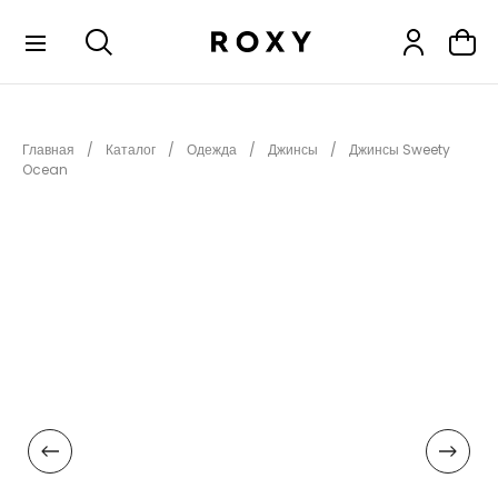
КОЛЛЕКЦИИ
Главная
Каталог
Одежда
Джинсы
Джинсы Sweety
НОВИНКИ
Ocean
РАСПРОДАЖА
ОДЕЖДА
ОБУВЬ
СНОУБОРД
СЕРФИНГ
ФИТНЕС
ПЛЯЖНАЯ ОДЕЖДА
АКСЕССУАРЫ
ДЕТЯМ