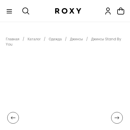
КОЛЛЕКЦИИ
Главная
Каталог
Одежда
Джинсы
Джинсы Stand By
НОВИНКИ
You
РАСПРОДАЖА
ОДЕЖДА
ОБУВЬ
СНОУБОРД
СЕРФИНГ
ФИТНЕС
ПЛЯЖНАЯ ОДЕЖДА
АКСЕССУАРЫ
ДЕТЯМ